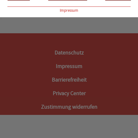
Wir sind offizielles Belsana VenenFachCenter.
MEHR LESEN
Impressum
Datenschutz
Impressum
Barrierefreiheit
Privacy Center
Zustimmung widerrufen