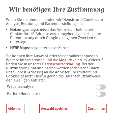
Wir benötigen Ihre Zustimmung
Apotheke im Kurzentrum Husse
Wenn Sie zustimmen, binden wir Dienste und Cookies zur
Analyse, Beratung und Kartendarstellung ein.
Belsana VenenFachCenter
Nutzungsanalyse
misst das Besuchsverhalten per
Cookie. Ihre IP-Adresse wird umgehend gelöscht, eine
Datennutzung durch Google zu eigenen Zwecken ist
Aktuelles
untersagt.
HERE Maps:
zeigt interaktive Karten.
Sie können Ihre Auswahl jederzeit detailliert anpassen.
Weitere Informationen und die Möglichkeit zum Widerruf
finden Sie in unserer
Datenschutzerklärung
. Bei der
Nutzung von Chat und Karten werden technische Daten
(insb. Ihre IP-Adresse) an die Anbieter übermittelt und
Cookies gesetzt. Hierfür gelten die Datenschutzhinweise
der jeweiligen Anbieter.
Websiteanalyse
Karten (Here maps)
Ablehnen
Auswahl speichern
Zustimmen