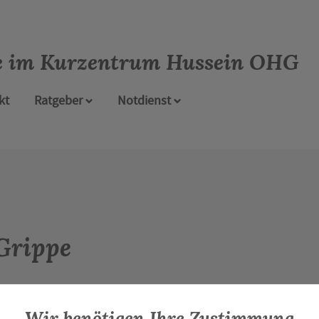
e im Kurzentrum Hussein OHG
kt
Ratgeber
Notdienst
Grippe
Wir benötigen Ihre Zustimmung