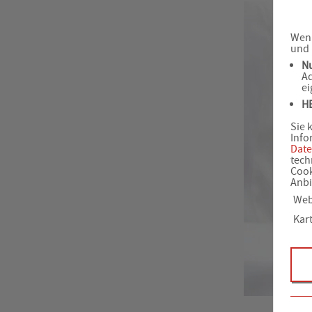
Wenn
und 
N
Ad
ei
H
Sie 
Info
Date
tech
Cook
Anbi
Web
Kar