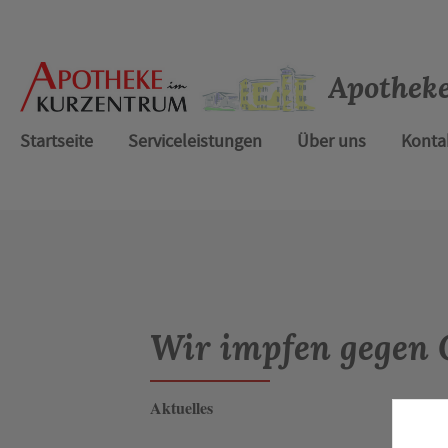
Apothek
Startseite
Serviceleistungen
Über uns
Konta
Wir impfen gegen 
Aktuelles